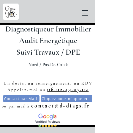
Diagnostiqueur Immobilier
Audit Energétique
Suivi Travaux / DPE
Nord / Pas-De-C
alais
Un devis, un renseignement, un RDV
06.02.43.07.02
Appelez-moi au
Contact par Mail
Cliquez pour m'appeler !
contact@d-diags.fr
ou par mail à