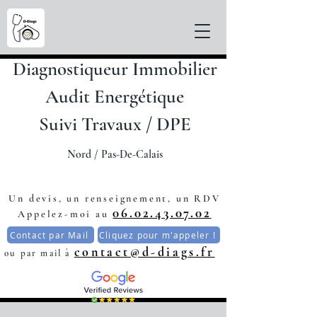
Diagnostiqueur Immobilier
Audit Energétique
Suivi Travaux / DPE
Nord / Pas-De-C
alais
Un devis, un renseignement, un RDV
06.02.43.07.02
Appelez-moi au
Contact par Mail
Cliquez pour m'appeler !
contact@d-diags.fr
ou par mail à