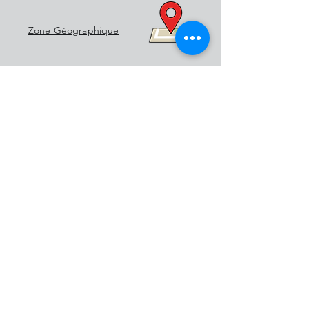
Zone Géographique
06.02.43.07.02
contact@d-diags.fr
D-DIAGS - RCS :
750 274 656 00024