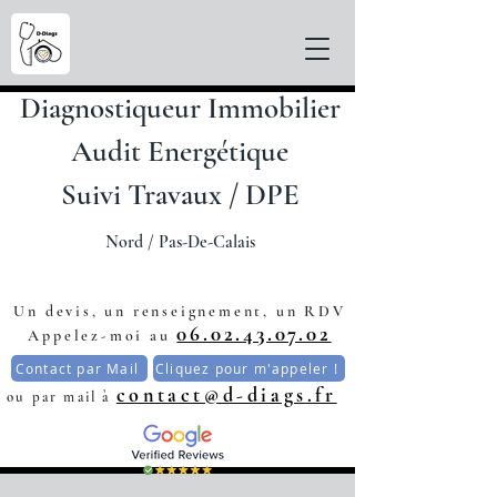
Diagnostiqueur Immobilier
Audit Energétique
Suivi Travaux / DPE
Nord / Pas-De-C
alais
Un devis, un renseignement, un RDV
06.02.43.07.02
Appelez-moi au
Contact par Mail
Cliquez pour m'appeler !
contact@d-diags.fr
ou par mail à