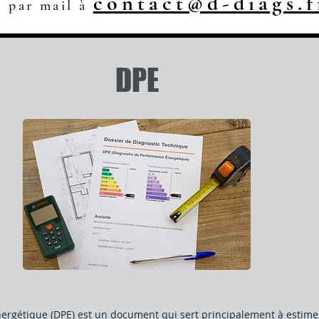
contact@d-diags.f
u par mail à
DPE
ergétique (DPE) est un document qui sert principalement à estime