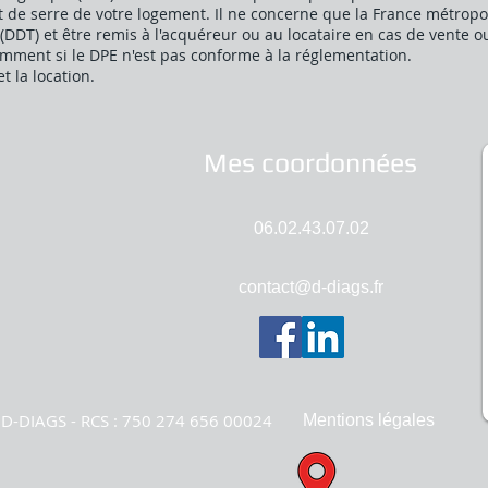
t de serre de votre logement. Il ne concerne que la France métropoli
(DDT) et être remis à l'acquéreur ou au locataire en cas de vente o
mment si le DPE n'est pas conforme à la réglementation.
t la location.
Mes coordonnées
06.02.43.07.02
contact@d-diags.fr
D-DIAGS - RCS : 750 274 656 00024
Mentions légales