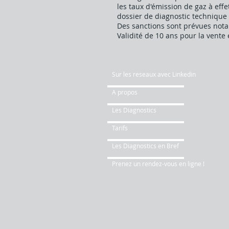
les taux d'émission de gaz à effe
dossier de diagnostic technique 
Des sanctions sont prévues nota
Validité de 10 ans pour la vente e
Sur les reseaux avec Linkedin
A propos
Les Diagnostics
Tarifs
Les Diagnostics en Bref
Prenez un rendez-vous en ligne !