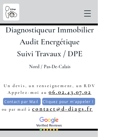
Diagnostiqueur Immobilier
Audit Energétique
Suivi Travaux / DPE
Nord / Pas-De-C
alais
Un devis, un renseignement, un RDV
06.02.43.07.02
Appelez-moi au
Contact par Mail
Cliquez pour m'appeler !
contact@d-diags.fr
ou par mail à