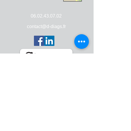
06.02.43.07.02
contact@d-diags.fr
D-DIAGS - RCS :
750 274 656 00024
Mentions légales
DPE Carvin
DPE Henin-Beaumont
DPE
Oignies