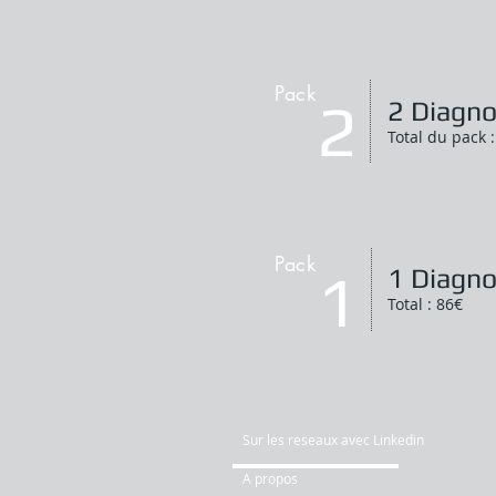
Pack
2
2 Diagno
Total du pack 
Pack
1
1 Diagno
Total : 86€
Sur les reseaux avec Linkedin
A propos