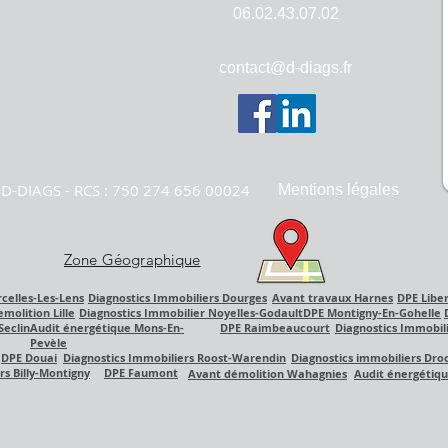
06.02.43.07.02
contact@d-diags.fr
D-DIAGS - RCS : 750 274 656 00024
Mentions légales
Zone Géographique
celles-Les-Lens
Diagnostics Immobiliers Dourges
Avant travaux Harnes
DPE Libe
molition Lille
Diagnostics Immobilier Noyelles-Godault
DPE Montigny-En-Gohelle
Seclin
Audit énergétique Mons-En-
DPE Raimbeaucourt
Diagnostics Immobil
Pevèle
DPE Douai
Diagnostics Immobiliers Roost-Warendin
Diagnostics immobiliers Dro
rs Billy-Montigny
DPE Faumont
Avant
démolition
Wahagnies
Audit
énergétiq