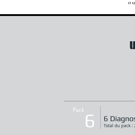
o
u
Pack
6
6 Diagnos
Total du pack :