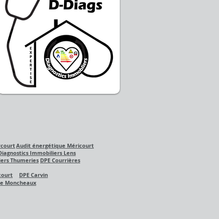
rcourt
Audit énergétique Méricourt
Diagnostics Immobiliers Lens
iers Thumeries
DPE Courrières
court
DPE Carvin
ue
Moncheaux