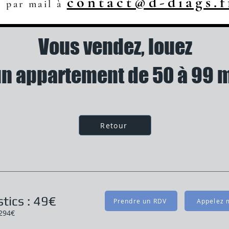
contact@d-diags.f
u par mail à
Vous vendez, louez
n appartement de 50 à 99 
Retour
tics : 49€
Prendre un RDV
Appelez m
 294€