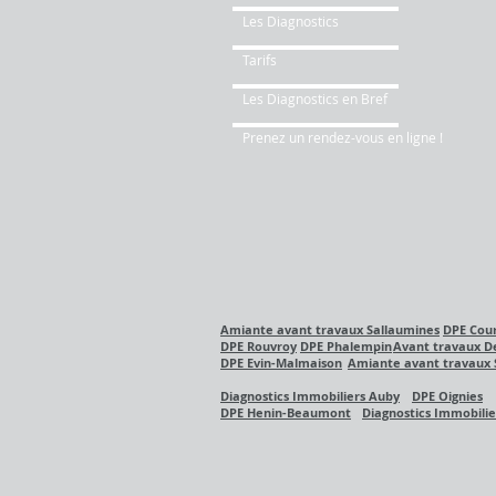
Les Diagnostics
Tarifs
Les Diagnostics en Bref
Prenez un rendez-vous en ligne !
Amiante avant travaux Sallaumines
DPE Cour
DPE Rouvroy
DPE Phalempin
Avant travaux De
DPE Evin-Malmaison
Amiante avant travaux 
Diagnostics Immobiliers Auby
DPE
Oignies
DPE Henin-Beaumont
Diagnostics Immobilie