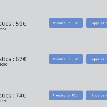
tics : 59€
Prendre un RDV
Appelez m
 295€
tics : 67€
Prendre un RDV
Appelez m
 268€
tics : 74€
Prendre un RDV
Appelez m
 222€