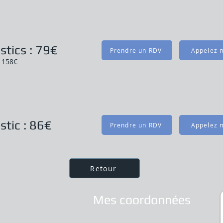
stics : 79€
Prendre un RDV
Appelez m
: 158€
stic : 86€
Prendre un RDV
Appelez m
Retour
Mes coordonnées