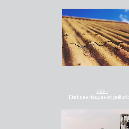
ERP :
Etat des risques et polluti