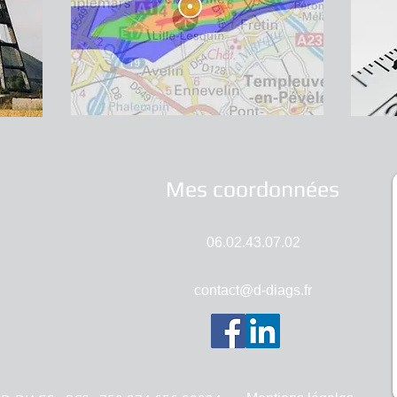
Mes coordonnées
06.02.43.07.02
contact@d-diags.fr