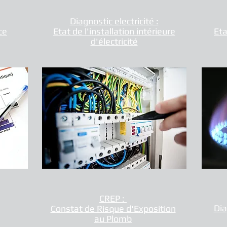
Diagnostic electricité :
ce
Etat de l'installation intérieure
Eta
d'électricité
CREP :
Dia
Constat de Risque d'Exposition
au Plomb