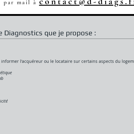
contact@d-diags.f
u par mail à
 Diagnostics que je propose :
 informer l'acquéreur ou le locataire sur certains aspects du logem
gétique
mb
icité