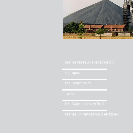
Sur les reseaux avec Linkedin
A propos
Les Diagnostics
Tarifs
Les Diagnostics en Bref
Prenez un rendez-vous en ligne !