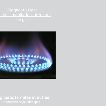
Diagnostic Gaz :
t de l'installation intérieure
de gaz
gnostic termites et autres
insectes xylophages