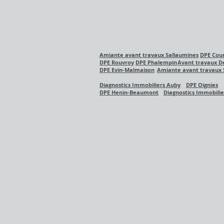
Amiante avant travaux Sallaumines
DPE Cour
DPE Rouvroy
DPE Phalempin
Avant travaux De
DPE Evin-Malmaison
Amiante avant travaux 
Diagnostics Immobiliers Auby
DPE
Oignies
DPE Henin-Beaumont
Diagnostics Immobilie