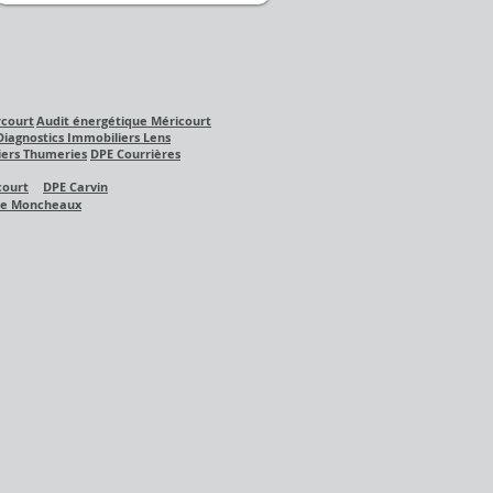
rcourt
Audit énergétique Méricourt
Diagnostics Immobiliers Lens
iers Thumeries
DPE Courrières
court
DPE Carvin
ue
Moncheaux