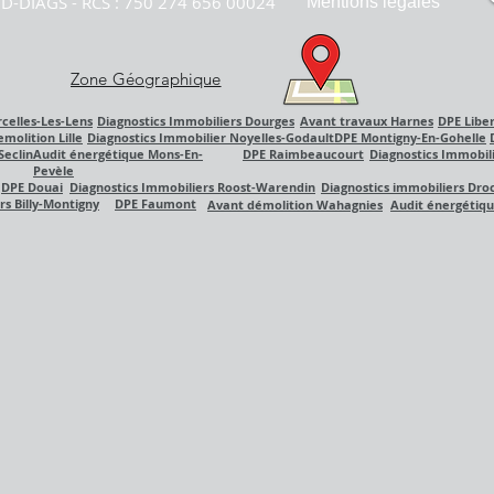
D-DIAGS - RCS : 750 274 656 00024
Mentions légales
Zone Géographique
celles-Les-Lens
Diagnostics Immobiliers Dourges
Avant travaux Harnes
DPE Libe
molition Lille
Diagnostics Immobilier Noyelles-Godault
DPE Montigny-En-Gohelle
Seclin
Audit énergétique Mons-En-
DPE Raimbeaucourt
Diagnostics Immobil
Pevèle
DPE Douai
Diagnostics Immobiliers Roost-Warendin
Diagnostics immobiliers Dro
rs Billy-Montigny
DPE Faumont
Avant
démolition
Wahagnies
Audit
énergétiq