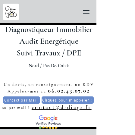
Diagnostiqueur Immobilier
Audit Energétique
Suivi Travaux / DPE
Nord / Pas-De-C
alais
Un devis, un renseignement, un RDV
06.02.43.07.02
Appelez-moi au
Contact par Mail
Cliquez pour m'appeler !
contact@d-diags.fr
ou par mail à