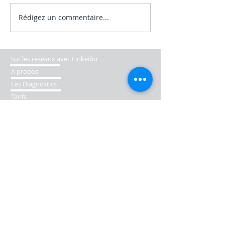
Rédigez un commentaire...
Audit énergétique
obligatoire pour les
logements classés E à partir
du 1er Janvier 2025
Sur les reseaux avec Linkedin
A propos
Les Diagnostics
Tarifs
Les Diagnostics en Bref
Prenez un rendez-vous en ligne !
Mes coordonnées
Zone Géographique
06.02.43.07.02